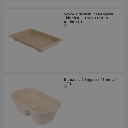
Scatole di sushi di bagassa
"bionica" | 165 x 115 x 15
millimetri
Riquadro 2 Bagassa "Bionica"
| 1 L