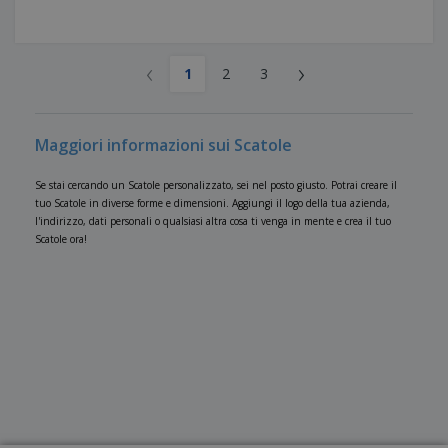
‹
›
1
2
3
Maggiori informazioni sui Scatole
Se stai cercando un Scatole personalizzato, sei nel posto giusto. Potrai creare il
tuo Scatole in diverse forme e dimensioni. Aggiungi il logo della tua azienda,
l'indirizzo, dati personali o qualsiasi altra cosa ti venga in mente e crea il tuo
Scatole ora!