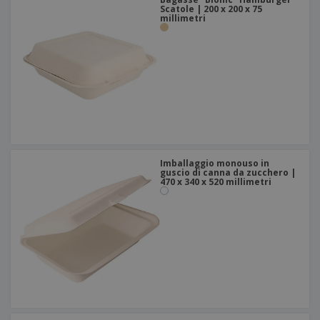
Scatole | 200 x 200 x 75
millimetri
Imballaggio monouso in
guscio di canna da zucchero |
470 x 340 x 520 millimetri