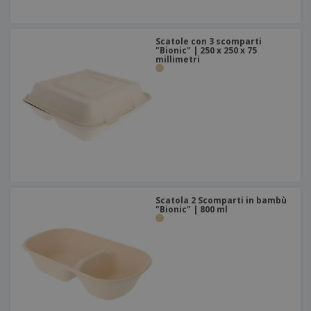
Scatole con 3 scomparti
"Bionic" | 250 x 250 x 75
millimetri
Scatola 2 Scomparti in bambù
"Bionic" | 800 ml