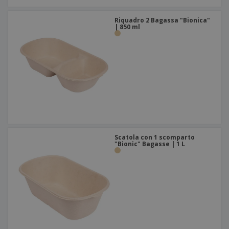
Riquadro 2 Bagassa "Bionica"
| 850 ml
Scatola con 1 scomparto
"Bionic" Bagasse | 1 L