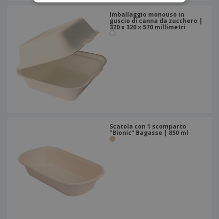
Imballaggio monouso in
guscio di canna da zucchero |
320 x 320 x 570 millimetri
Scatola con 1 scomparto
"Bionic" Bagasse | 850 ml