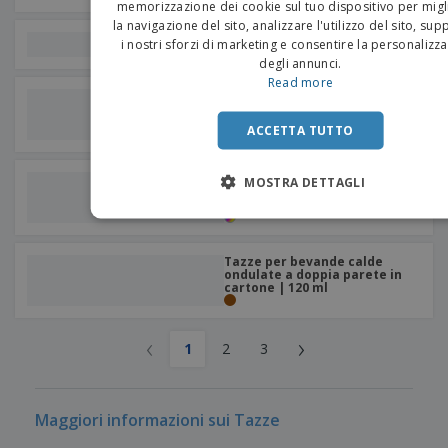
memorizzazione dei cookie sul tuo dispositivo per migl
la navigazione del sito, analizzare l'utilizzo del sito, su
Bicchiere di plastica
i nostri sforzi di marketing e consentire la personalizz
degli annunci.
Read more
Tazze per bevande calde
ondulate a doppia parete in
cartone | 180 ml
ACCETTA TUTTO
Tazze per Bevande Calde
MOSTRA DETTAGLI
"Espresso" 1 Parete di
Cartone | 210 ml
Tazze per bevande calde
ondulate a doppia parete in
cartone | 120 ml
‹
›
1
2
3
Maggiori informazioni sui Tazze