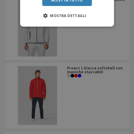
ACCETTA TUTTO
performante
MOSTRA DETTAGLI
Proact | Giacca softshell con
maniche staccabili