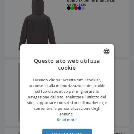
uomo tx performance con
cappuccio
Questo sito web utilizza
Proact | Giacca sportiva
cookie
ENGLISH
bimateriale
ITALIAN
Facendo clic su "Accetta tutti i cookie",
acconsenti alla memorizzazione dei cookie
sul tuo dispositivo per migliorare la
navigazione del sito, analizzare l'utilizzo del
sito, supportare i nostri sforzi di marketing e
consentire la personalizzazione degli
annunci.
Read more
Proact | Giacca con cappuccio