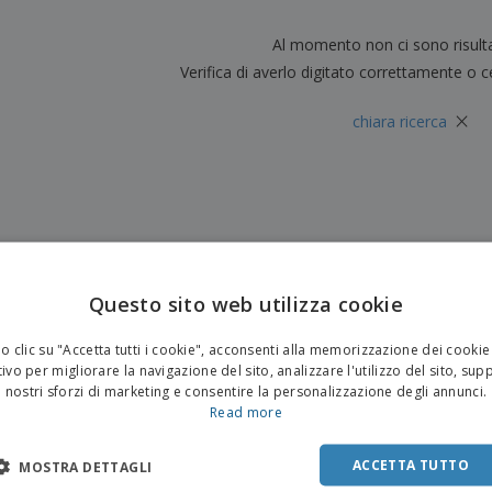
Valigie e zaini
Etichette per Stampanti
Libr
Al momento non ci sono risult
Verifica di averlo digitato correttamente o c
×
chiara ricerca
Questo sito web utilizza cookie
 clic su "Accetta tutti i cookie", acconsenti alla memorizzazione dei cookie
ivo per migliorare la navigazione del sito, analizzare l'utilizzo del sito, sup
nostri sforzi di marketing e consentire la personalizzazione degli annunci.
Read more
ACCETTA TUTTO
MOSTRA DETTAGLI