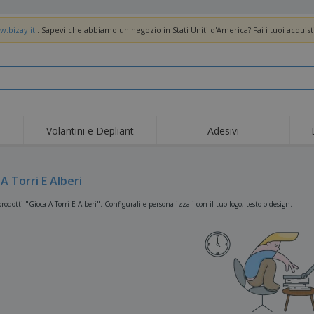
w.bizay.it
. Sapevi che abbiamo un negozio in Stati Uniti d'America? Fai i tuoi acquist
Volantini e Depliant
Adesivi
Off
Tendenze
Nuovi Prodotti
pro
Bandiere, Standardo e
A Torri E Alberi
Roll-Up
Magl
Guidoni
Attrezzature e
Roll-up
Prod
rodotti "Gioca A Torri E Alberi". Configurali e personalizzali con il tuo logo, testo o design.
forniture per servizi di
ristorazione
Consegna domicilio e
Usa e getta
Atti
takeaway
Adesivi, vinili e poster
Orologi da polso
Sma
Felpe con cappuccio
Coppe e Trofei
Scat
Espositori
Medaglie
Rega
Poster
Cibo e Caramelle
Prod