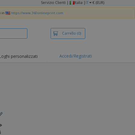
Servizio Clienti
|
Italia |
IT
€ (EUR)
i in
https://www.360onlineprint.com
Carrello
(0)
Accedi/Registrati
Loghi personalizzati
erte e
mozioni
iette e polo
otti Ricamati
vità all'aria aperta
rtworking
ole per Spedizioni
li personalizzati
otti ecologici