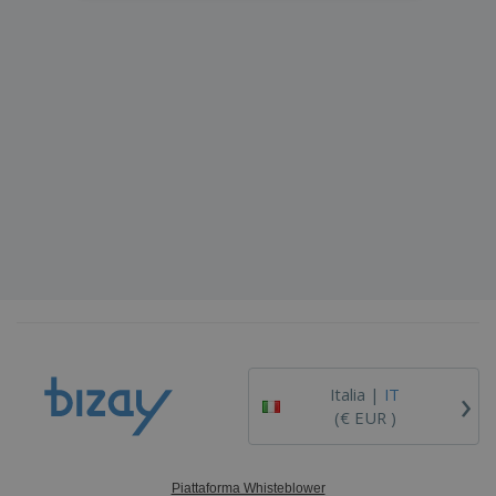
›
Italia |
IT
(€ EUR )
Piattaforma Whisteblower