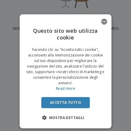
p
i
b
a
e
t
i
l
r
C
o
g
i
u
o
r
l
Al momento non ci sono risultati per
"
"
f
n
i
i
f
Verifica di averlo digitato correttamente o cerca un altro
f
Questo sito web utilizza
a
C
i
e
m
termine.
cookie
ENGLISH
o
c
z
e
m
i
i
n
×
ITALIAN
p
chiara ricerca
o
o
Facendo clic su "Accetta tutti i cookie",
t
T
r
n
acconsenti alla memorizzazione dei cookie
o
u
a
i
sul tuo dispositivo per migliorare la
t
p
e
navigazione del sito, analizzare l'utilizzo del
t
e
I
Accedi/Registrati
sito, supportare i nostri sforzi di marketing e
i
r
m
consentire la personalizzazione degli
i
T
b
annunci.
p
e
Servizio
a
Read more
r
m
Clienti
l
o
a
l
d
a
ACCETTA TUTTO
o
g
t
g
t
MOSTRA DETTAGLI
i
i
o