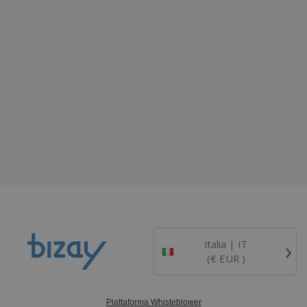
›
Italia |
IT
(€ EUR )
Piattaforma Whisteblower