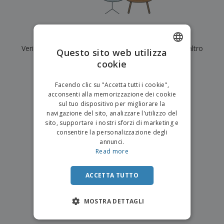
p
i
b
a
e
t
i
l
r
C
o
g
i
u
o
r
l
Al momento non ci sono risultati per
"
"
f
n
i
i
f
Verifica di averlo digitato correttamente o cerca un altro
f
Questo sito web utilizza
a
C
i
e
m
termine.
cookie
ENGLISH
o
c
z
e
m
i
i
n
×
ITALIAN
p
chiara ricerca
o
o
Facendo clic su "Accetta tutti i cookie",
t
T
r
n
acconsenti alla memorizzazione dei cookie
o
u
a
i
sul tuo dispositivo per migliorare la
t
p
e
navigazione del sito, analizzare l'utilizzo del
t
e
I
Accedi/Registrati
sito, supportare i nostri sforzi di marketing e
i
r
m
consentire la personalizzazione degli
i
T
b
annunci.
p
e
Servizio
a
Read more
r
m
Clienti
l
o
a
l
d
a
ACCETTA TUTTO
o
g
t
g
t
MOSTRA DETTAGLI
i
i
o