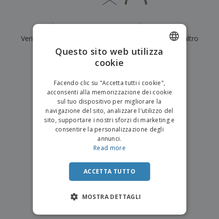
p
i
b
a
e
t
i
l
r
C
o
g
i
Al momento non ci sono risultati per
"
"
u
o
r
l
f
Verifica di averlo digitato correttamente o cerca un altro
n
i
i
f
f
Questo sito web utilizza
a
termine.
C
i
e
m
cookie
ENGLISH
o
c
z
e
×
m
chiara ricerca
i
i
n
ITALIAN
p
o
o
Facendo clic su "Accetta tutti i cookie",
t
T
r
n
acconsenti alla memorizzazione dei cookie
o
u
a
i
sul tuo dispositivo per migliorare la
t
p
e
navigazione del sito, analizzare l'utilizzo del
t
e
I
Accedi/Registrati
sito, supportare i nostri sforzi di marketing e
i
r
m
consentire la personalizzazione degli
i
T
b
annunci.
p
e
Servizio
a
Read more
r
m
Clienti
l
o
a
l
d
a
ACCETTA TUTTO
o
g
t
g
t
MOSTRA DETTAGLI
i
i
o