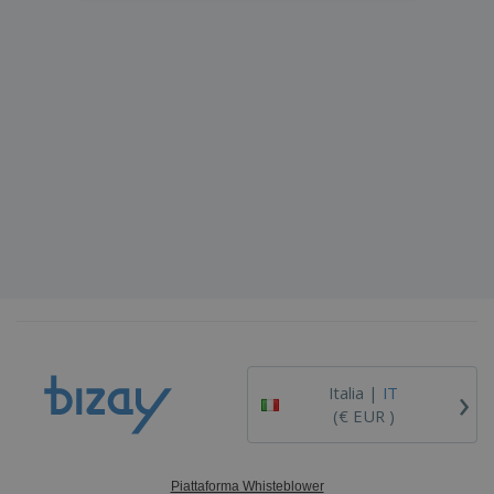
›
Italia |
IT
(€ EUR )
Piattaforma Whisteblower