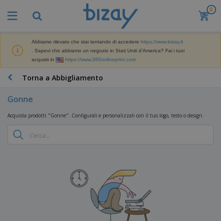
0
I
p
i
ù
Abbiamo rilevato che stai tentando di accedere
https://www.bizay.it
M
v
. Sapevi che abbiamo un negozio in Stati Uniti d'America? Fai i tuoi
a
e
acquisti in
https://www.360onlineprint.com
t
n
e
d
P
Torna a Abbigliamento
r
u
r
i
t
o
a
Gonne
i
d
l
D
o
e
Acquista prodotti "Gonne". Configurali e personalizzali con il tuo logo, testo o design.
i
t
d
s
t
i
p
i
M
F
l
P
a
o
a
r
r
r
y
o
k
n
e
m
B
e
i
E
o
a
t
t
s
z
g
i
u
p
i
n
r
o
A
o
g
e
s
b
n