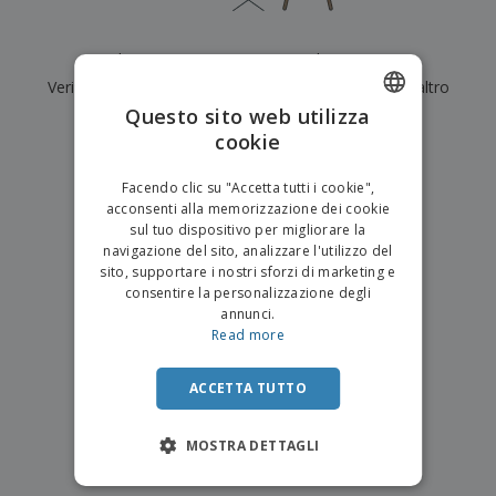
p
i
b
a
e
t
i
l
r
C
o
g
i
Al momento non ci sono risultati per
"
"
u
o
r
l
f
Verifica di averlo digitato correttamente o cerca un altro
n
i
i
f
f
Questo sito web utilizza
a
termine.
C
i
e
m
cookie
ENGLISH
o
c
z
e
×
m
chiara ricerca
i
i
n
ITALIAN
p
o
o
Facendo clic su "Accetta tutti i cookie",
t
T
r
n
acconsenti alla memorizzazione dei cookie
o
u
a
i
sul tuo dispositivo per migliorare la
t
p
e
navigazione del sito, analizzare l'utilizzo del
t
e
I
Accedi/Registrati
sito, supportare i nostri sforzi di marketing e
i
r
m
consentire la personalizzazione degli
i
T
b
annunci.
p
e
Servizio
a
Read more
r
m
Clienti
l
o
a
l
d
a
ACCETTA TUTTO
o
g
t
g
t
MOSTRA DETTAGLI
i
i
o