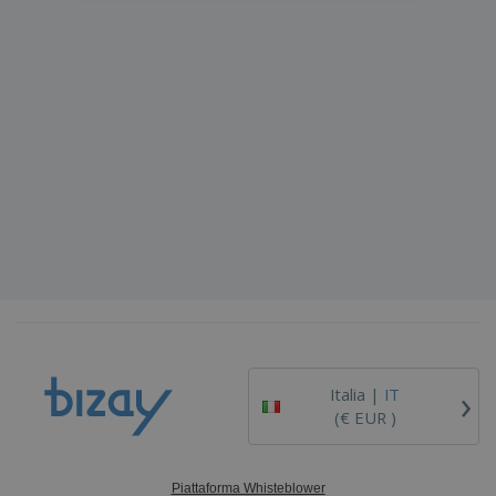
›
Italia |
IT
(€ EUR )
Piattaforma Whisteblower