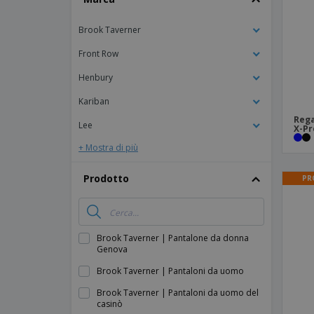
Calamite
Brook Taverner
Striscioni Pubblicitari
Front Row
Henbury
Kariban
Rega
Lee
X-Pr
+ Mostra di più
Prodotto
PR
Brook Taverner | Pantalone da donna
Genova
Brook Taverner | Pantaloni da uomo
Brook Taverner | Pantaloni da uomo del
casinò