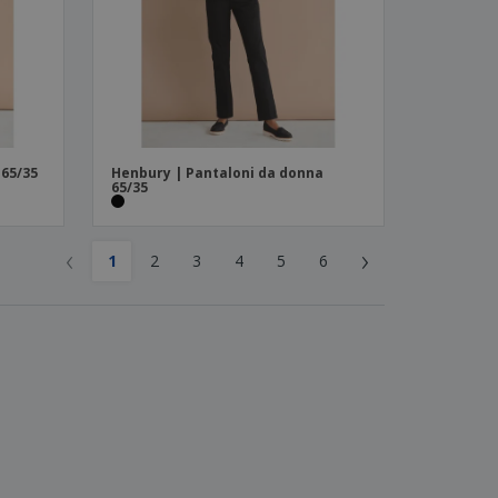
 65/35
Henbury | Pantaloni da donna
65/35
‹
›
1
2
3
4
5
6