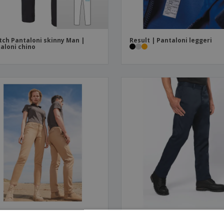
tch Pantaloni skinny Man |
Result | Pantaloni leggeri
aloni chino
S | Pantaloni da uomo
Wk | Pantaloni daytoday