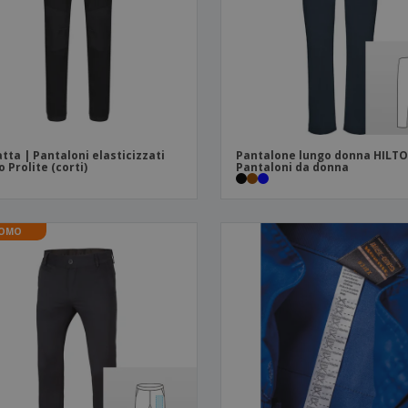
Valigie e zaini
Etichette per Stampanti
Libr
tta | Pantaloni elasticizzati
Pantalone lungo donna HILTO
o Prolite (corti)
Pantaloni da donna
OMO