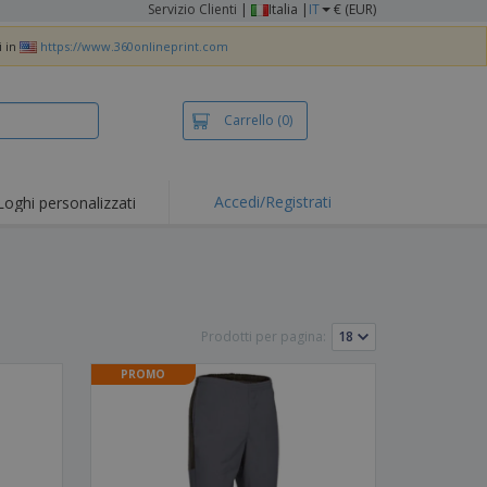
Servizio Clienti
|
Italia |
IT
€ (EUR)
i in
https://www.360onlineprint.com
Carrello
(0)
Accedi/Registrati
Loghi personalizzati
erte e
mozioni
iette e polo
otti Ricamati
Prodotti per pagina:
vità all'aria aperta
PROMO
rtworking
ole per Spedizioni
li personalizzati
otti ecologici