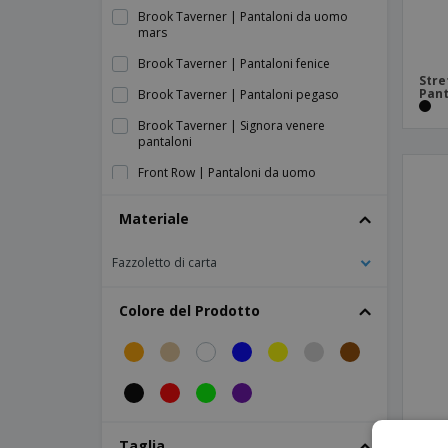
Brook Taverner | Pantaloni da uomo
mars
Brook Taverner | Pantaloni fenice
Stre
Pant
Brook Taverner | Pantaloni pegaso
Brook Taverner | Signora venere
pantaloni
Front Row | Pantaloni da uomo
elasticizzati
Materiale
Front Row | Pantaloni elasticizzati da
donna
Fazzoletto di carta
GRAHAM pantaloni
Henbury | Pantaloni da donna 65/35
Colore del Prodotto
Henbury | Pantaloni da uomo 65/35
Kariban | Jeans di base
Kariban | Jeans di prima qualità
Kariban | Pantaloni corti da donna
SOL'
Taglia