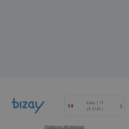
›
Italia |
IT
(€ EUR )
Piattaforma Whisteblower