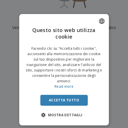
p
i
b
a
e
t
i
l
r
C
o
g
i
u
o
r
l
Al momento non ci sono risultati per
"
"
f
n
i
i
f
Verifica di averlo digitato correttamente o cerca un altro
f
Questo sito web utilizza
a
C
i
e
m
termine.
cookie
ENGLISH
o
c
z
e
m
i
i
n
×
ITALIAN
p
chiara ricerca
o
o
Facendo clic su "Accetta tutti i cookie",
t
T
r
n
acconsenti alla memorizzazione dei cookie
o
u
a
i
sul tuo dispositivo per migliorare la
t
p
e
navigazione del sito, analizzare l'utilizzo del
t
e
I
Accedi/Registrati
sito, supportare i nostri sforzi di marketing e
i
r
m
consentire la personalizzazione degli
i
T
b
annunci.
p
e
Servizio
a
Read more
r
m
Clienti
l
o
a
l
d
a
ACCETTA TUTTO
o
g
t
g
t
MOSTRA DETTAGLI
i
i
o