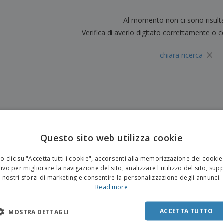
Valigie e zaini
Etichette per Stampanti
Libr
Al momento non ci sono risult
Verifica di averlo digitato correttamente o c
×
chiara ricerca
Questo sito web utilizza cookie
 clic su "Accetta tutti i cookie", acconsenti alla memorizzazione dei cookie
ivo per migliorare la navigazione del sito, analizzare l'utilizzo del sito, sup
nostri sforzi di marketing e consentire la personalizzazione degli annunci.
Read more
ACCETTA TUTTO
MOSTRA DETTAGLI