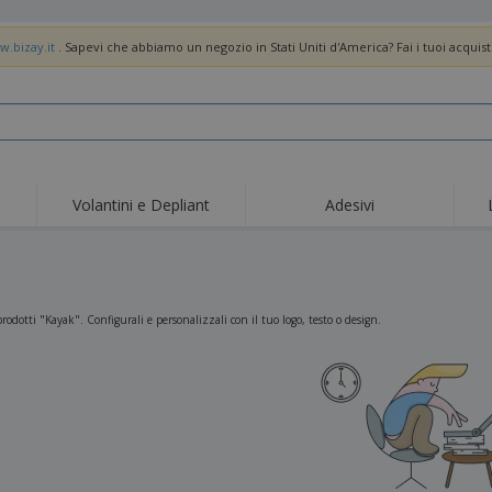
w.bizay.it
. Sapevi che abbiamo un negozio in Stati Uniti d'America? Fai i tuoi acquist
Volantini e Depliant
Adesivi
Off
Tendenze
Nuovi Prodotti
pro
Bandiere, Standardo e
Roll-Up
Magl
Guidoni
Attrezzature e
Roll-up
Prod
rodotti "Kayak". Configurali e personalizzali con il tuo logo, testo o design.
forniture per servizi di
ristorazione
Consegna domicilio e
Usa e getta
Atti
takeaway
Adesivi, vinili e poster
Orologi da polso
Sma
Felpe con cappuccio
Coppe e Trofei
Scat
Espositori
Medaglie
Rega
Poster
Cibo e Caramelle
Prod