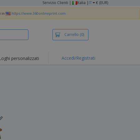
Servizio Clienti
|
Italia |
IT
€ (EUR)
i in
https://www.360onlineprint.com
Carrello
(0)
Accedi/Registrati
Loghi personalizzati
erte e
mozioni
iette e polo
otti Ricamati
vità all'aria aperta
rtworking
ole per Spedizioni
li personalizzati
otti ecologici