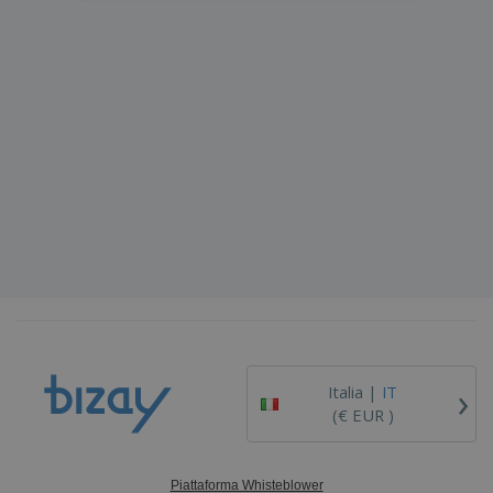
›
Italia |
IT
(€ EUR )
Piattaforma Whisteblower