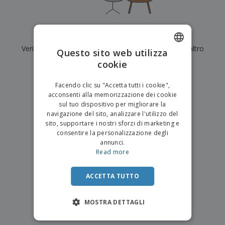
p
i
b
a
e
t
i
l
r
C
o
g
i
u
o
r
l
Al momento non ci sono risultati per
"
"
f
n
i
i
f
Verifica di averlo digitato correttamente o cerca un altro
f
Questo sito web utilizza
a
C
i
e
m
termine.
cookie
ENGLISH
o
c
z
e
m
i
i
n
×
ITALIAN
p
chiara ricerca
o
o
Facendo clic su "Accetta tutti i cookie",
t
T
r
n
acconsenti alla memorizzazione dei cookie
o
u
a
i
sul tuo dispositivo per migliorare la
t
p
e
navigazione del sito, analizzare l'utilizzo del
t
e
I
Accedi/Registrati
sito, supportare i nostri sforzi di marketing e
i
r
m
consentire la personalizzazione degli
i
T
b
annunci.
p
e
Servizio
a
Read more
r
m
Clienti
l
o
a
l
d
a
ACCETTA TUTTO
o
g
t
g
t
MOSTRA DETTAGLI
i
i
o