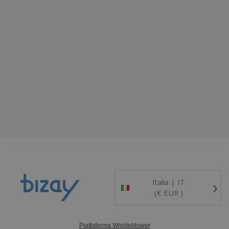
›
Italia |
IT
(€ EUR )
Piattaforma Whisteblower