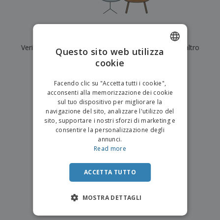
p
i
b
a
e
t
i
l
r
C
o
g
i
u
o
r
l
Al momento non ci sono risultati per
"
"
f
n
i
i
f
Verifica di averlo digitato correttamente o cerca un altro
f
Questo sito web utilizza
a
C
i
e
m
termine.
cookie
ENGLISH
o
c
z
e
m
i
i
n
×
ITALIAN
p
chiara ricerca
o
o
Facendo clic su "Accetta tutti i cookie",
t
T
r
n
acconsenti alla memorizzazione dei cookie
o
u
a
i
sul tuo dispositivo per migliorare la
t
p
e
navigazione del sito, analizzare l'utilizzo del
t
e
I
Accedi/Registrati
sito, supportare i nostri sforzi di marketing e
i
r
m
consentire la personalizzazione degli
i
T
b
annunci.
p
e
Servizio
a
Read more
r
m
Clienti
l
o
a
l
d
a
ACCETTA TUTTO
o
g
t
g
t
MOSTRA DETTAGLI
i
i
o