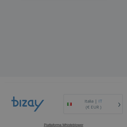
›
Italia |
IT
(€ EUR )
Piattaforma Whisteblower