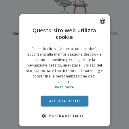
p
i
b
a
e
t
i
l
r
C
o
g
i
u
o
r
l
f
n
i
i
Al momento non ci sono risultati per
"
"
f
f
Questo sito web utilizza
a
C
i
Verifica di averlo digitato correttamente o cerca un altro
e
m
cookie
ENGLISH
o
c
z
e
termine.
m
i
i
n
ITALIAN
p
o
o
Facendo clic su "Accetta tutti i cookie",
t
T
×
r
chiara ricerca
n
acconsenti alla memorizzazione dei cookie
o
u
a
i
sul tuo dispositivo per migliorare la
t
p
e
navigazione del sito, analizzare l'utilizzo del
t
e
I
Accedi/Registrati
sito, supportare i nostri sforzi di marketing e
i
r
m
consentire la personalizzazione degli
i
T
b
annunci.
p
e
Servizio
a
Read more
r
m
Clienti
l
o
a
l
d
a
ACCETTA TUTTO
o
g
t
g
t
MOSTRA DETTAGLI
i
i
o