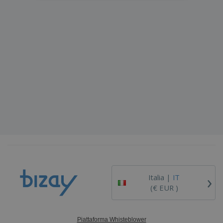
›
Italia |
IT
(€ EUR )
Piattaforma Whisteblower