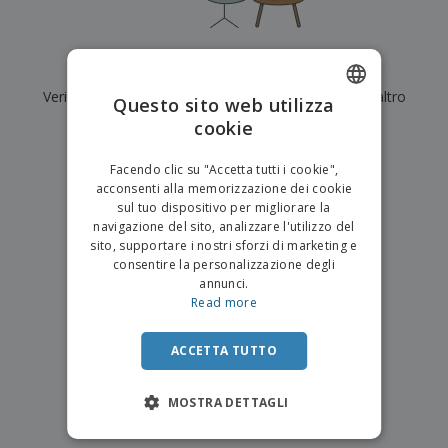
p
i
b
a
e
t
i
l
r
C
o
g
i
u
o
r
l
Al momento non ci sono risultati per
"
"
f
n
i
i
f
Verifica di averlo digitato correttamente o cerca un altro
f
Questo sito web utilizza
a
C
i
e
m
termine.
cookie
ENGLISH
o
c
z
e
m
i
i
n
×
ITALIAN
p
chiara ricerca
o
o
Facendo clic su "Accetta tutti i cookie",
t
T
r
n
acconsenti alla memorizzazione dei cookie
o
u
a
i
sul tuo dispositivo per migliorare la
t
p
e
navigazione del sito, analizzare l'utilizzo del
t
e
I
Accedi/Registrati
sito, supportare i nostri sforzi di marketing e
i
r
m
consentire la personalizzazione degli
i
T
b
annunci.
p
e
Servizio
a
Read more
r
m
Clienti
l
o
a
l
d
a
ACCETTA TUTTO
o
g
t
g
t
MOSTRA DETTAGLI
i
i
o