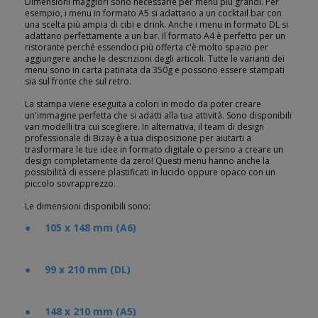
Dimensioni maggiori sono necessarie per menu più grandi. Per
esempio, i menu in formato A5 si adattano a un cocktail bar con
una scelta più ampia di cibi e drink. Anche i menu in formato DL si
adattano perfettamente a un bar. Il formato A4 è perfetto per un
ristorante perché essendoci più offerta c'è molto spazio per
aggiungere anche le descrizioni degli articoli. Tutte le varianti dei
menu sono in carta patinata da 350g e possono essere stampati
sia sul fronte che sul retro.
La stampa viene eseguita a colori in modo da poter creare
un'immagine perfetta che si adatti alla tua attività. Sono disponibili
vari modelli tra cui scegliere. In alternativa, il team di design
professionale di Bizay è a tua disposizione per aiutarti a
trasformare le tue idee in formato digitale o persino a creare un
design completamente da zero! Questi menu hanno anche la
possibilità di essere plastificati in lucido oppure opaco con un
piccolo sovrapprezzo.
Le dimensioni disponibili sono:
● 105 x 148 mm (A6)
● 99 x 210 mm (DL)
● 148 x 210 mm (A5)