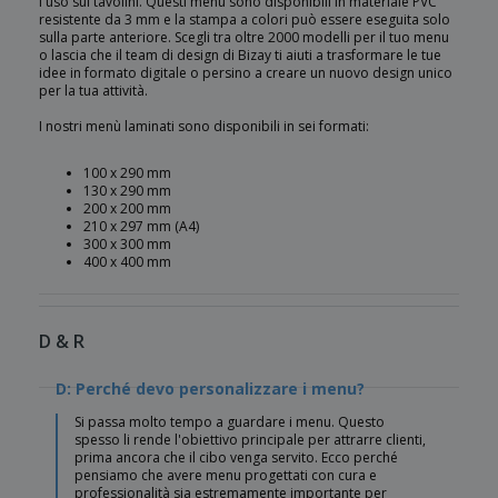
l'uso sui tavolini. Questi menu sono disponibili in materiale PVC
resistente da 3 mm e la stampa a colori può essere eseguita solo
sulla parte anteriore. Scegli tra oltre 2000 modelli per il tuo menu
o lascia che il team di design di Bizay ti aiuti a trasformare le tue
idee in formato digitale o persino a creare un nuovo design unico
per la tua attività.
I nostri menù laminati sono disponibili in sei formati:
100 x 290 mm
130 x 290 mm
200 x 200 mm
210 x 297 mm (A4)
300 x 300 mm
400 x 400 mm
D & R
D: Perché devo personalizzare i menu?
Si passa molto tempo a guardare i menu. Questo
spesso li rende l'obiettivo principale per attrarre clienti,
prima ancora che il cibo venga servito. Ecco perché
pensiamo che avere menu progettati con cura e
professionalità sia estremamente importante per