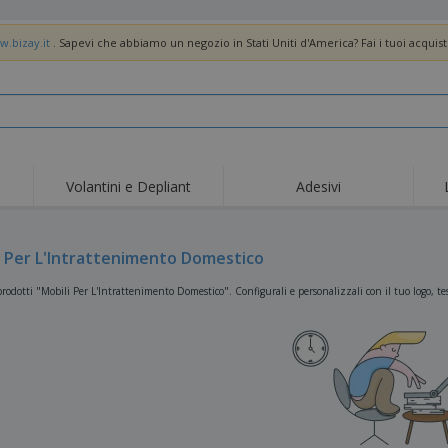
w.bizay.it
. Sapevi che abbiamo un negozio in Stati Uniti d'America? Fai i tuoi acquist
Volantini e Depliant
Adesivi
Off
Tendenze
Nuovi Prodotti
pro
Bandiere, Standardo e
i Per L'Intrattenimento Domestico
Roll-Up
Magl
Guidoni
Attrezzature e
Roll-up
Prod
rodotti "Mobili Per L'Intrattenimento Domestico". Configurali e personalizzali con il tuo logo, te
forniture per servizi di
ristorazione
Consegna domicilio e
Usa e getta
Atti
takeaway
Adesivi, vinili e poster
Orologi da polso
Sma
Felpe con cappuccio
Coppe e Trofei
Scat
Espositori
Medaglie
Rega
Poster
Cibo e Caramelle
Prod