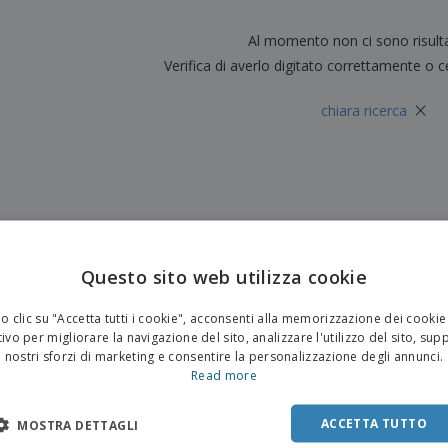
Valigie e zaini
Etichette per Stampanti
Libr
Al momento non ci sono risult
Verifica di averlo digitato correttamente o c
×
chiara ricerca
Questo sito web utilizza cookie
 clic su "Accetta tutti i cookie", acconsenti alla memorizzazione dei cookie
ivo per migliorare la navigazione del sito, analizzare l'utilizzo del sito, sup
nostri sforzi di marketing e consentire la personalizzazione degli annunci.
Read more
ACCETTA TUTTO
MOSTRA DETTAGLI