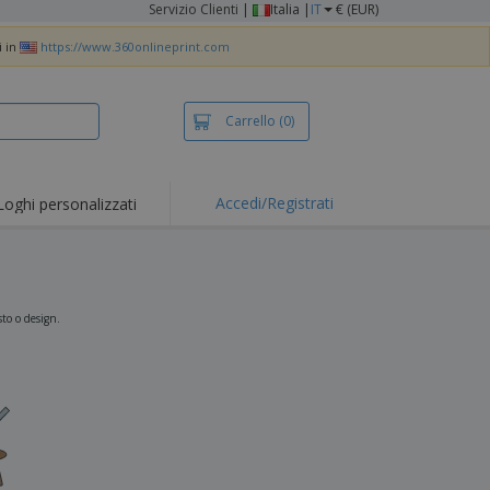
Servizio Clienti
|
Italia |
IT
€ (EUR)
i in
https://www.360onlineprint.com
Carrello
(0)
Accedi/Registrati
Loghi personalizzati
erte e
mozioni
iette e polo
otti Ricamati
sto o design.
vità all'aria aperta
rtworking
ole per Spedizioni
li personalizzati
otti ecologici