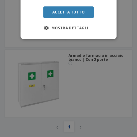
ACCETTA TUTTO
MOSTRA DETTAGLI
Armadio farmacia in acciaio
bianco | Con 2 porte
‹
›
1