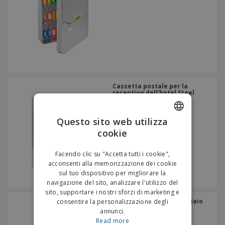
p
i
b
a
e
t
i
l
r
C
o
g
i
u
o
r
l
f
n
i
i
f
f
a
C
i
e
m
o
c
z
e
m
i
i
n
p
o
o
Cassetta postale per la
t
T
r
reception dell'hotel Steel
n
o
u
a
i
t
p
e
t
e
Questo sito web utilizza
I
Accedi/Registrati
i
r
m
cookie
ENGLISH
i
T
b
p
e
Servizio
a
ITALIAN
r
Facendo clic su "Accetta tutti i cookie",
m
Clienti
l
o
acconsenti alla memorizzazione dei cookie
a
l
d
sul tuo dispositivo per migliorare la
a
o
navigazione del sito, analizzare l'utilizzo del
g
t
sito, supportare i nostri sforzi di marketing e
g
t
Armadio farmacia in acciaio
consentire la personalizzazione degli
i
i
bianco | Con 1 porta
annunci.
o
Read more