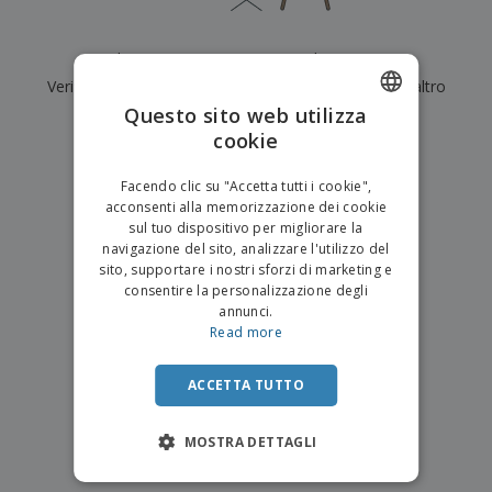
p
i
b
a
e
t
i
l
r
C
o
g
i
Al momento non ci sono risultati per
"
"
u
o
r
l
f
Verifica di averlo digitato correttamente o cerca un altro
n
i
i
f
f
Questo sito web utilizza
a
termine.
C
i
e
m
cookie
ENGLISH
o
c
z
e
×
m
chiara ricerca
i
i
n
ITALIAN
p
o
o
Facendo clic su "Accetta tutti i cookie",
t
T
r
n
acconsenti alla memorizzazione dei cookie
o
u
a
i
sul tuo dispositivo per migliorare la
t
p
e
navigazione del sito, analizzare l'utilizzo del
t
e
I
Accedi/Registrati
sito, supportare i nostri sforzi di marketing e
i
r
m
consentire la personalizzazione degli
i
T
b
annunci.
p
e
Servizio
a
Read more
r
m
Clienti
l
o
a
l
d
a
ACCETTA TUTTO
o
g
t
g
t
MOSTRA DETTAGLI
i
i
o