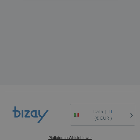
›
Italia |
IT
(€ EUR )
Piattaforma Whisteblower