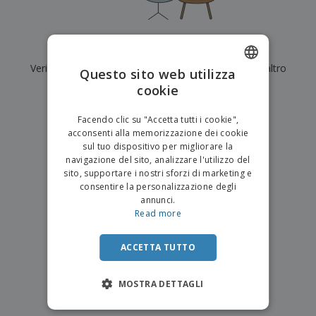
p
i
b
a
e
t
i
l
r
C
o
g
i
u
o
r
l
Al momento non ci sono risultati per
"
"
f
n
i
i
f
Verifica di averlo digitato correttamente o cerca un altro
f
Questo sito web utilizza
a
C
i
e
m
termine.
cookie
ENGLISH
o
c
z
e
m
i
i
n
×
ITALIAN
p
chiara ricerca
o
o
Facendo clic su "Accetta tutti i cookie",
t
T
r
n
acconsenti alla memorizzazione dei cookie
o
u
a
i
sul tuo dispositivo per migliorare la
t
p
e
navigazione del sito, analizzare l'utilizzo del
t
e
I
Accedi/Registrati
sito, supportare i nostri sforzi di marketing e
i
r
m
consentire la personalizzazione degli
i
T
b
annunci.
p
e
Servizio
a
Read more
r
m
Clienti
l
o
a
l
d
a
ACCETTA TUTTO
o
g
t
g
t
MOSTRA DETTAGLI
i
i
o