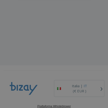
›
Italia |
IT
(€ EUR )
Piattaforma Whisteblower