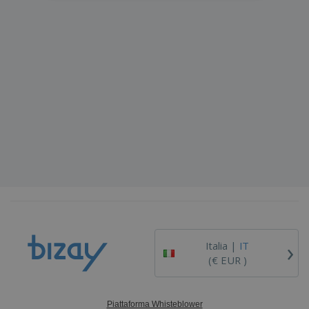
›
Italia |
IT
(€ EUR )
Piattaforma Whisteblower