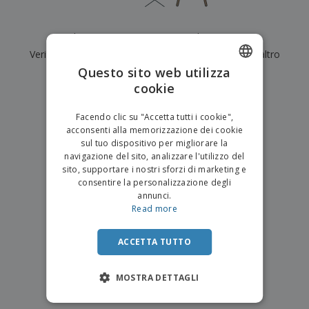
p
i
b
a
e
t
i
l
r
C
o
g
i
Al momento non ci sono risultati per
"
"
u
o
r
l
f
Verifica di averlo digitato correttamente o cerca un altro
n
i
i
f
f
Questo sito web utilizza
a
termine.
C
i
e
m
cookie
ENGLISH
o
c
z
e
×
m
chiara ricerca
i
i
n
ITALIAN
p
o
o
Facendo clic su "Accetta tutti i cookie",
t
T
r
n
acconsenti alla memorizzazione dei cookie
o
u
a
i
sul tuo dispositivo per migliorare la
t
p
e
navigazione del sito, analizzare l'utilizzo del
t
e
I
Accedi/Registrati
sito, supportare i nostri sforzi di marketing e
i
r
m
consentire la personalizzazione degli
i
T
b
annunci.
p
e
Servizio
a
Read more
r
m
Clienti
l
o
a
l
d
a
ACCETTA TUTTO
o
g
t
g
t
MOSTRA DETTAGLI
i
i
o