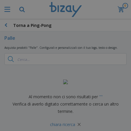
0
I
p
i
ù
Torna a Ping-Pong
M
v
a
e
t
Palle
n
e
d
P
r
Acquista prodotti "Palle". Configurali e personalizzali con il tuo logo, testo o design.
u
r
i
t
o
a
i
d
l
D
o
e
i
t
d
s
t
i
p
i
M
F
l
P
a
o
a
r
r
r
Al momento non ci sono risultati per
"
"
y
o
k
n
e
m
Verifica di averlo digitato correttamente o cerca un altro
B
e
i
E
o
a
t
termine.
t
s
z
g
i
u
p
i
n
r
×
o
A
chiara ricerca
o
g
e
s
b
n