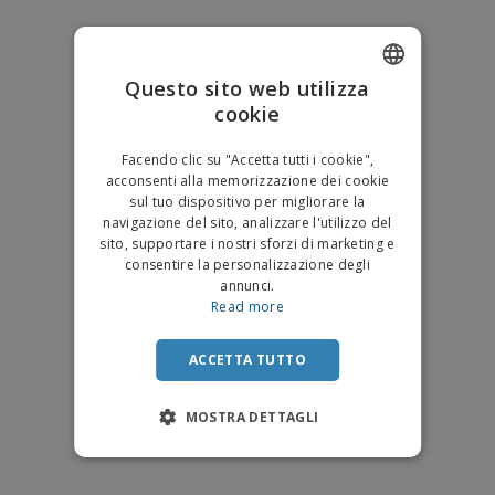
p
i
b
a
e
t
i
l
r
C
o
g
i
u
o
r
l
Questo sito web utilizza
f
n
i
i
f
f
cookie
ENGLISH
a
C
i
e
m
o
c
z
ITALIAN
e
Facendo clic su "Accetta tutti i cookie",
m
i
i
n
acconsenti alla memorizzazione dei cookie
p
o
o
t
T
sul tuo dispositivo per migliorare la
r
n
o
u
a
navigazione del sito, analizzare l'utilizzo del
i
t
p
sito, supportare i nostri sforzi di marketing e
e
t
e
consentire la personalizzazione degli
I
Accedi/Registrati
i
r
annunci.
m
i
T
Read more
b
p
e
Servizio
a
r
m
Clienti
l
o
ACCETTA TUTTO
a
l
d
a
o
g
t
MOSTRA DETTAGLI
g
t
i
i
o