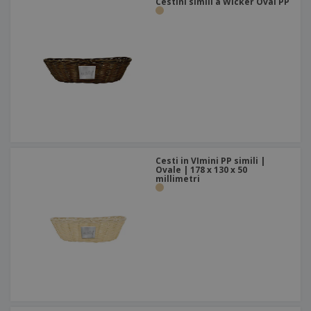
Cestini simili a Wicker Oval PP
Cesti in VImini PP simili |
Ovale | 178 x 130 x 50
millimetri