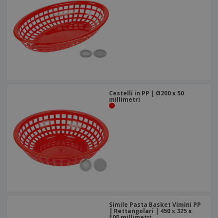
Cestelli in PP | Ø200 x 50
millimetri
Simile Pasta Basket Vimini PP
| Rettangolari | 450 x 325 x
105 millimetri