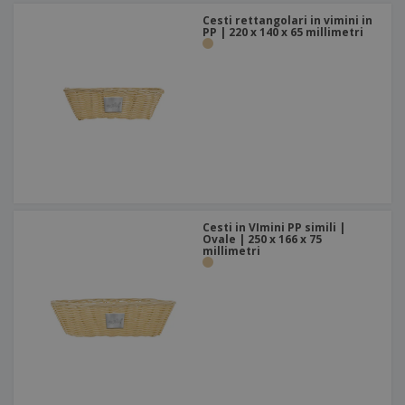
Cesti rettangolari in vimini in
PP | 220 x 140 x 65 millimetri
Cesti in VImini PP simili |
Ovale | 250 x 166 x 75
millimetri