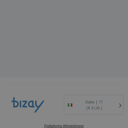
›
Italia |
IT
(€ EUR )
Piattaforma Whisteblower