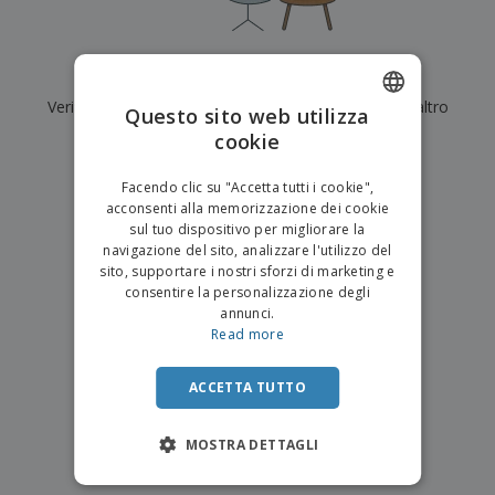
p
i
b
a
e
t
i
l
r
C
o
g
i
u
o
r
l
Al momento non ci sono risultati per
"
"
f
n
i
i
f
Verifica di averlo digitato correttamente o cerca un altro
f
Questo sito web utilizza
a
C
i
e
m
termine.
cookie
ENGLISH
o
c
z
e
m
i
i
n
×
ITALIAN
p
chiara ricerca
o
o
Facendo clic su "Accetta tutti i cookie",
t
T
r
n
acconsenti alla memorizzazione dei cookie
o
u
a
i
sul tuo dispositivo per migliorare la
t
p
e
navigazione del sito, analizzare l'utilizzo del
t
e
I
Accedi/Registrati
sito, supportare i nostri sforzi di marketing e
i
r
m
consentire la personalizzazione degli
i
T
b
annunci.
p
e
Servizio
a
Read more
r
m
Clienti
l
o
a
l
d
a
ACCETTA TUTTO
o
g
t
g
t
MOSTRA DETTAGLI
i
i
o