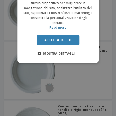
sul tuo dispositivo per migliorare la
navigazione del sito, analizzare l'utilizzo del
sito, supportare i nostri sforzi di marketing e
consentire la personalizzazione degli
annunci.
Read more
ACCETTA TUTTO
Confezione piatti rotondi
monouso in bio hard monouso
MOSTRA DETTAGLI
(20 x 50 pz)
Confezione di piatti a coste
tondi bio rigidi monouso (24 x
50 pz)