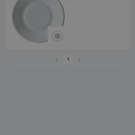
‹
›
1