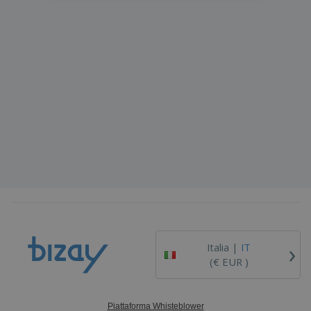
›
Italia |
IT
(€ EUR )
Piattaforma Whisteblower