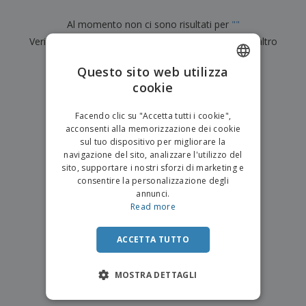
p
i
b
a
e
t
i
l
Al momento non ci sono risultati per
"
"
r
C
o
g
i
u
Verifica di averlo digitato correttamente o cerca un altro
o
r
l
f
n
i
i
termine.
f
f
Questo sito web utilizza
a
C
i
e
m
×
cookie
ENGLISH
o
chiara ricerca
c
z
e
m
i
i
n
ITALIAN
p
o
o
Facendo clic su "Accetta tutti i cookie",
t
T
r
n
acconsenti alla memorizzazione dei cookie
o
u
a
i
sul tuo dispositivo per migliorare la
t
p
e
navigazione del sito, analizzare l'utilizzo del
t
e
I
Accedi/Registrati
sito, supportare i nostri sforzi di marketing e
i
r
m
consentire la personalizzazione degli
i
T
b
annunci.
p
e
Servizio
a
Read more
r
m
Clienti
l
o
a
l
d
a
ACCETTA TUTTO
o
g
t
g
t
MOSTRA DETTAGLI
i
i
o