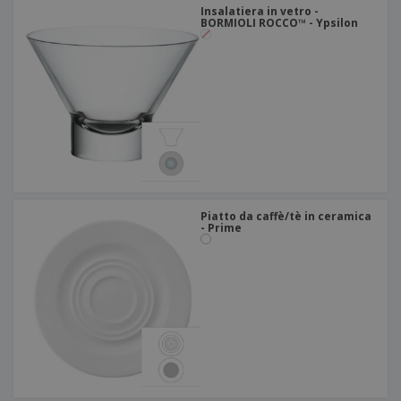
Insalatiera in vetro -
BORMIOLI ROCCO™ - Ypsilon
Piatto da caffè/tè in ceramica
- Prime