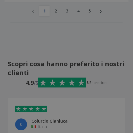
‹
›
1
2
3
4
5
Scopri cosa hanno preferito i nostri
clienti
4.9
/5
8
Recensioni
Colurcio Gianluca
C
Italia