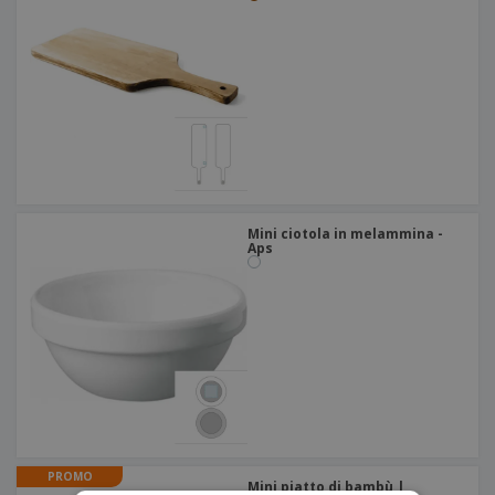
Mini ciotola in melammina -
Aps
PROMO
Mini piatto di bambù |