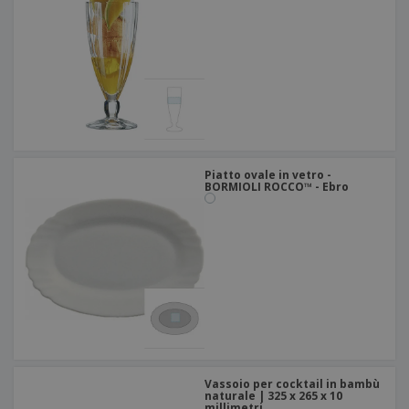
Piatto ovale in vetro -
BORMIOLI ROCCO™ - Ebro
Vassoio per cocktail in bambù
naturale | 325 x 265 x 10
millimetri