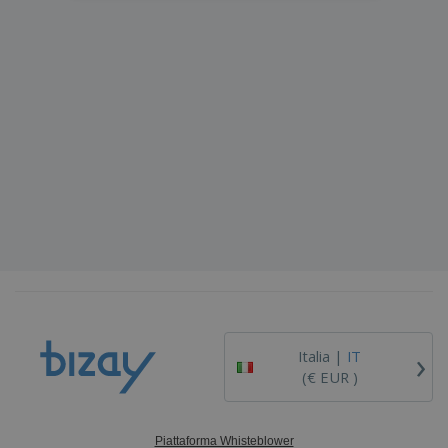
›
Italia |
IT
(€ EUR )
Piattaforma Whisteblower