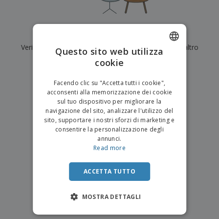
p
i
b
a
e
t
i
l
r
C
o
g
i
u
o
r
l
Al momento non ci sono risultati per
"
"
f
n
i
i
f
Verifica di averlo digitato correttamente o cerca un altro
f
Questo sito web utilizza
a
C
i
e
m
termine.
cookie
ENGLISH
o
c
z
e
m
i
i
n
×
ITALIAN
p
chiara ricerca
o
o
Facendo clic su "Accetta tutti i cookie",
t
T
r
n
acconsenti alla memorizzazione dei cookie
o
u
a
i
sul tuo dispositivo per migliorare la
t
p
e
navigazione del sito, analizzare l'utilizzo del
t
e
I
Accedi/Registrati
sito, supportare i nostri sforzi di marketing e
i
r
m
consentire la personalizzazione degli
i
T
b
annunci.
p
e
Servizio
a
Read more
r
m
Clienti
l
o
a
l
d
a
ACCETTA TUTTO
o
g
t
g
t
MOSTRA DETTAGLI
i
i
o