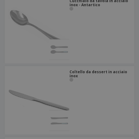
Cucchiaio da tavola in acciaio
inox - Antartico
Coltello da dessert in acciaio
inox