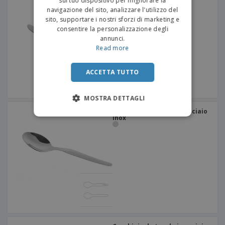
sul tuo dispositivo per migliorare la
inox - Citania
navigazione del sito, analizzare l'utilizzo del
sito, supportare i nostri sforzi di marketing e
consentire la personalizzazione degli
annunci.
Read more
ACCETTA TUTTO
MOSTRA DETTAGLI
Cucchiaio da tavola in acciaio
inox