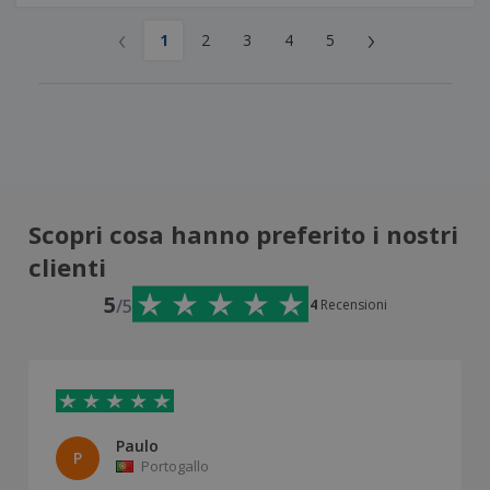
‹
›
1
2
3
4
5
Scopri cosa hanno preferito i nostri
clienti
5
/5
4
Recensioni
Paulo
P
Portogallo