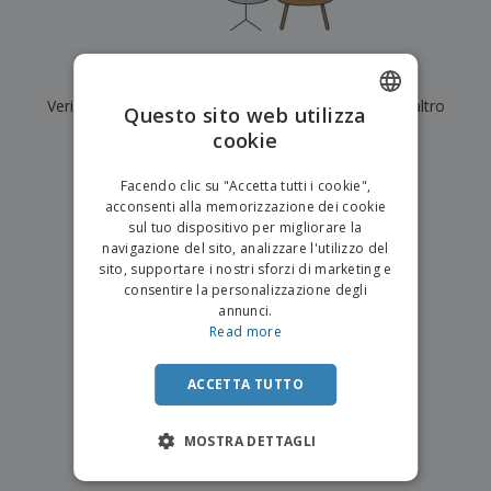
p
i
b
a
e
t
i
l
r
C
o
g
i
u
o
r
l
Al momento non ci sono risultati per
"
"
f
n
i
i
f
Verifica di averlo digitato correttamente o cerca un altro
f
Questo sito web utilizza
a
C
i
e
m
termine.
cookie
ENGLISH
o
c
z
e
m
i
i
n
×
ITALIAN
p
chiara ricerca
o
o
Facendo clic su "Accetta tutti i cookie",
t
T
r
n
acconsenti alla memorizzazione dei cookie
o
u
a
i
sul tuo dispositivo per migliorare la
t
p
e
navigazione del sito, analizzare l'utilizzo del
t
e
I
Accedi/Registrati
sito, supportare i nostri sforzi di marketing e
i
r
m
consentire la personalizzazione degli
i
T
b
annunci.
p
e
Servizio
a
Read more
r
m
Clienti
l
o
a
l
d
a
ACCETTA TUTTO
o
g
t
g
t
MOSTRA DETTAGLI
i
i
o