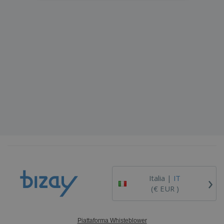
›
Italia |
IT
(€ EUR )
Piattaforma Whisteblower