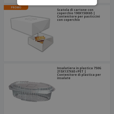
PROMO
Scatola di cartone con
coperchio 190X150X65 |
Contenitore per pasticcini
con coperchio
Insalatiera in plastica 750G
215X137X65 rPET |
Contenitore di plastica per
insalate