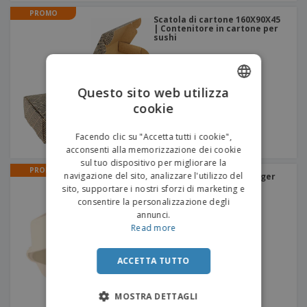
PROMO
Scatola di cartone 160X90X45
| Contenitore in cartone per
sushi
Questo sito web utilizza
cookie
ENGLISH
ITALIAN
Facendo clic su "Accetta tutti i cookie",
acconsenti alla memorizzazione dei cookie
sul tuo dispositivo per migliorare la
PROMO
navigazione del sito, analizzare l'utilizzo del
Contenitore per hamburger
Canna Da Zucchero
sito, supportare i nostri sforzi di marketing e
consentire la personalizzazione degli
annunci.
Read more
ACCETTA TUTTO
MOSTRA DETTAGLI