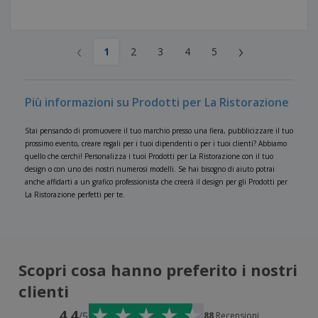
‹
›
1
2
3
4
5
Più informazioni su Prodotti per La Ristorazione
Stai pensando di promuovere il tuo marchio presso una fiera, pubblicizzare il tuo
prossimo evento, creare regali per i tuoi dipendenti o per i tuoi clienti? Abbiamo
quello che cerchi! Personalizza i tuoi Prodotti per La Ristorazione con il tuo
design o con uno dei nostri numerosi modelli. Se hai bisogno di aiuto potrai
anche affidarti a un grafico professionista che creerà il design per gli Prodotti per
La Ristorazione perfetti per te.
Scopri cosa hanno preferito i nostri
clienti
4.4
/5
88
Recensioni