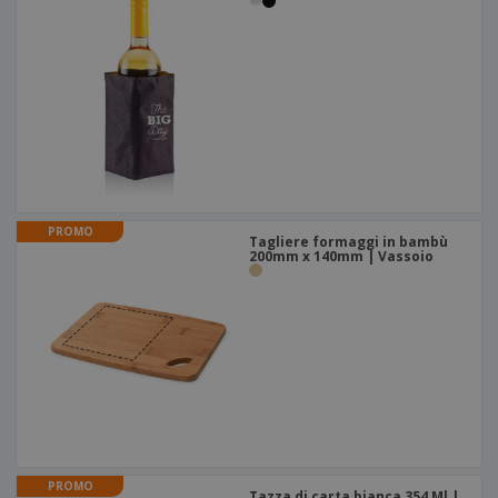
PROMO
Tagliere formaggi in bambù
200mm x 140mm | Vassoio
PROMO
Tazza di carta bianca 354 Ml |