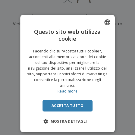
p
i
b
a
e
t
i
l
r
C
o
g
i
Al momento non ci sono risultati per
"
"
u
o
r
l
f
Verifica di averlo digitato correttamente o cerca un altro
n
i
i
f
f
Questo sito web utilizza
a
termine.
C
i
e
m
cookie
ENGLISH
o
c
z
e
×
m
chiara ricerca
i
i
n
ITALIAN
p
o
o
Facendo clic su "Accetta tutti i cookie",
t
T
r
n
acconsenti alla memorizzazione dei cookie
o
u
a
i
sul tuo dispositivo per migliorare la
t
p
e
navigazione del sito, analizzare l'utilizzo del
t
e
I
Accedi/Registrati
sito, supportare i nostri sforzi di marketing e
i
r
m
consentire la personalizzazione degli
i
T
b
annunci.
p
e
Servizio
a
Read more
r
m
Clienti
l
o
a
l
d
a
ACCETTA TUTTO
o
g
t
g
t
MOSTRA DETTAGLI
i
i
o