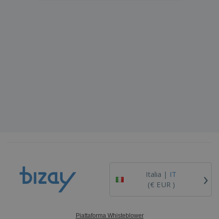
›
Italia |
IT
(€ EUR )
Piattaforma Whisteblower