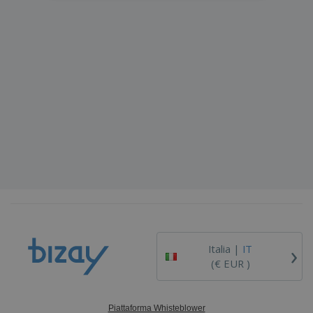
›
Italia |
IT
(€ EUR )
Piattaforma Whisteblower