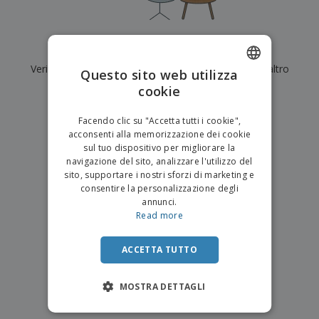
p
i
b
a
e
t
i
l
r
C
o
g
i
u
o
r
l
Al momento non ci sono risultati per
"
"
f
n
i
i
f
Verifica di averlo digitato correttamente o cerca un altro
f
Questo sito web utilizza
a
C
i
e
m
termine.
cookie
ENGLISH
o
c
z
e
m
i
i
n
×
ITALIAN
p
chiara ricerca
o
o
Facendo clic su "Accetta tutti i cookie",
t
T
r
n
acconsenti alla memorizzazione dei cookie
o
u
a
i
sul tuo dispositivo per migliorare la
t
p
e
navigazione del sito, analizzare l'utilizzo del
t
e
I
Accedi/Registrati
sito, supportare i nostri sforzi di marketing e
i
r
m
consentire la personalizzazione degli
i
T
b
annunci.
p
e
Servizio
a
Read more
r
m
Clienti
l
o
a
l
d
a
ACCETTA TUTTO
o
g
t
g
t
MOSTRA DETTAGLI
i
i
o