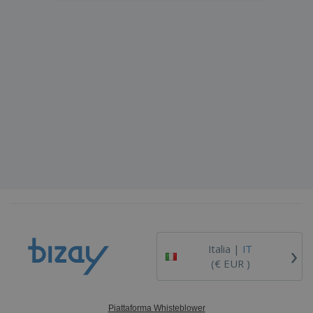
›
Italia |
IT
(€ EUR )
Piattaforma Whisteblower