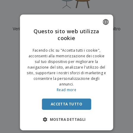
p
i
b
a
e
t
i
l
r
C
o
g
i
u
o
r
l
Al momento non ci sono risultati per
"
"
f
n
i
i
f
Verifica di averlo digitato correttamente o cerca un altro
f
Questo sito web utilizza
a
C
i
e
m
termine.
cookie
ENGLISH
o
c
z
e
m
i
i
n
×
ITALIAN
p
chiara ricerca
o
o
Facendo clic su "Accetta tutti i cookie",
t
T
r
n
acconsenti alla memorizzazione dei cookie
o
u
a
i
sul tuo dispositivo per migliorare la
t
p
e
navigazione del sito, analizzare l'utilizzo del
t
e
I
Accedi/Registrati
sito, supportare i nostri sforzi di marketing e
i
r
m
consentire la personalizzazione degli
i
T
b
annunci.
p
e
Servizio
a
Read more
r
m
Clienti
l
o
a
l
d
a
ACCETTA TUTTO
o
g
t
g
t
MOSTRA DETTAGLI
i
i
o