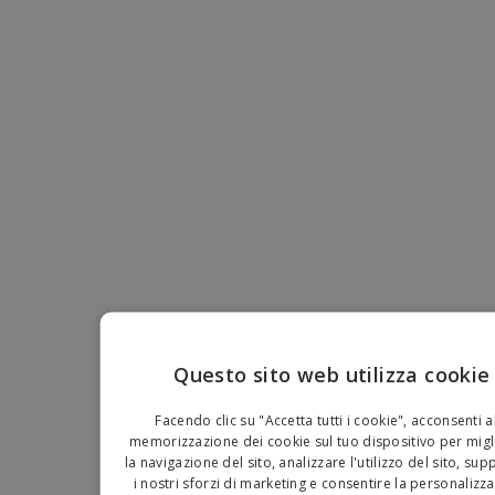
p
i
b
a
e
t
i
l
r
C
o
g
i
u
o
r
l
f
n
i
i
f
f
a
C
i
e
m
o
c
z
e
m
i
i
n
p
o
o
t
T
r
n
o
u
a
i
t
p
e
t
e
I
Accedi/Registrati
i
r
m
i
T
b
p
e
Servizio
a
r
m
Clienti
l
o
a
l
Questo sito web utilizza cookie
d
a
o
EN
g
t
Facendo clic su "Accetta tutti i cookie", acconsenti a
g
t
IT
memorizzazione dei cookie sul tuo dispositivo per migl
i
i
la navigazione del sito, analizzare l'utilizzo del sito, su
o
i nostri sforzi di marketing e consentire la personalizz