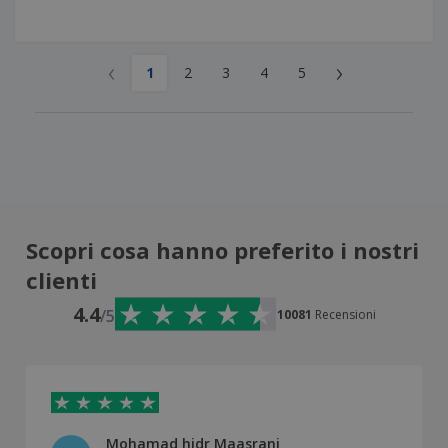
‹
›
1
2
3
4
5
Scopri cosa hanno preferito i nostri
clienti
4.4
/5
10081
Recensioni
Mohamad hidr Maasrani