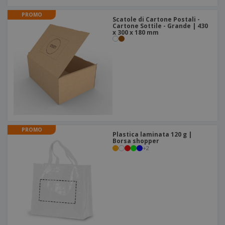
PROMO
Scatole di Cartone Postali -
Cartone Sottile - Grande | 430
x 300 x 180 mm
PROMO
Plastica laminata 120 g |
Borsa shopper
+
2