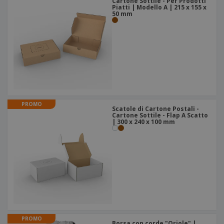
Cartone Sottile - Per Prodotti
Piatti | Modello A | 215 x 155 x
50 mm
PROMO
Scatole di Cartone Postali -
Cartone Sottile - Flap A Scatto
| 300 x 240 x 100 mm
PROMO
Borsa con corde "Oriole" |