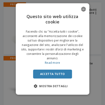
PROMO
Scatole per Spedizioni -
Cartone Sottile - Per Prodotti
Lunghi - Apertura Superiore |
Questo sito web utilizza
50 x 15 x 15 cm
cookie
ENGLISH
ITALIAN
Facendo clic su "Accetta tutti i cookie",
acconsenti alla memorizzazione dei cookie
sul tuo dispositivo per migliorare la
navigazione del sito, analizzare l'utilizzo del
sito, supportare i nostri sforzi di marketing e
consentire la personalizzazione degli
annunci.
PROMO
Sacchetti di Carta per
Read more
Asporto | Maniglie Piegate
ACCETTA TUTTO
MOSTRA DETTAGLI