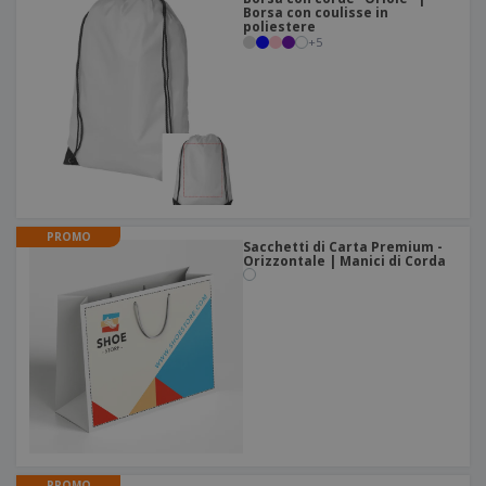
Borsa con coulisse in
poliestere
+
5
PROMO
Sacchetti di Carta Premium -
Orizzontale | Manici di Corda
PROMO