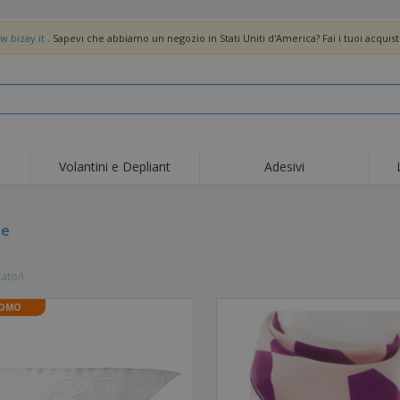
w.bizay.it
. Sapevi che abbiamo un negozio in Stati Uniti d'America? Fai i tuoi acquist
Volantini e Depliant
Adesivi
Off
Tendenze
Nuovi Prodotti
pro
Bandiere, Standardo e
pe
Roll-Up
Magl
Guidoni
Attrezzature e
Roll-up
Prod
forniture per servizi di
tato/i
ristorazione
Consegna domicilio e
Usa e getta
Atti
takeaway
OMO
Adesivi, vinili e poster
Orologi da polso
Sma
Felpe con cappuccio
Coppe e Trofei
Scat
Espositori
Medaglie
Rega
Poster
Cibo e Caramelle
Prod