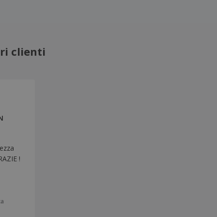
i clienti
N
tezza
RAZIE !
ca