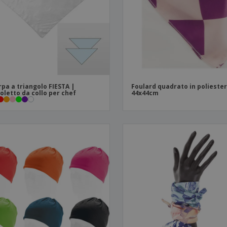
Valigie e zaini
Etichette per Stampanti
Libr
rpa a triangolo FIESTA |
Foulard quadrato in polieste
oletto da collo per chef
44x44cm