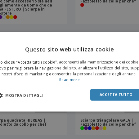
o come accessorio sia nell´
Fazzoletto da collo per chef
gliamento da uomo che da
a FESTERO | Sciarpa in
estere
Questo sito web utilizza cookie
 clic su "Accetta tutti i cookie", acconsenti alla memorizzazione dei cookie
ivo per migliorare la navigazione del sito, analizzare l'utilizzo del sito, sup
nostri sforzi di marketing e consentire la personalizzazione degli annunci.
Read more
ACCETTA TUTTO
MOSTRA DETTAGLI
rpa quadrata HIERBAS |
Sciarpa triangolare GALA |
oletto da collo per chef
Fazzoletto da collo per chef