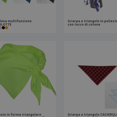
ana multifunzione
Sciarpa a triangolo in poliest
RLOTTE
con tocco di cotone
uto in forma triangolare
Sciarpa a triangolo CACHIRUL