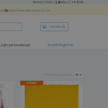
Servizio Clienti
|
Italia |
IT
€ (EUR)
i in
https://www.360onlineprint.com
Carrello
(0)
Accedi/Registrati
Loghi personalizzati
erte e
mozioni
iette e polo
otti Ricamati
Prodotti per pagina:
vità all'aria aperta
PROMO
rtworking
ole per Spedizioni
li personalizzati
otti ecologici