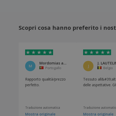
Scopri cosa hanno preferito i nostr
Mordomias ao vento, Lda
J. LAUTELI
M
J
Portogallo
Belgio
Rapporto qualità/prezzo
Tessuto all&#39;al
perfetto.
delle aspettative. G
Traduzione automatica
Traduzione automati
Mostra originale
Mostra originale