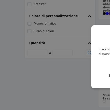
usat
Transfer
abbi
donn
poli
Colore di personalizzazione
Monocromatico
Pieno di colori
Quantità
Facendo
a
disposit
Scia
Fazz