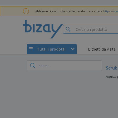
Abbiamo rilevato che stai tentando di accedere
https://ww
Tutti i prodotti
Biglietti da visita
Scrub
Acquista p