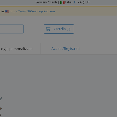
Servizio Clienti
|
Italia |
IT
€ (EUR)
i in
https://www.360onlineprint.com
Carrello
(0)
Accedi/Registrati
Loghi personalizzati