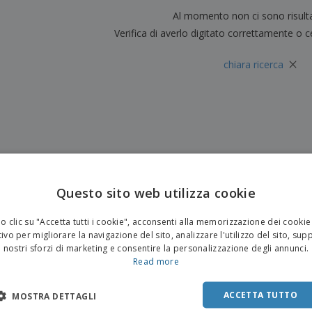
Valigie e zaini
Etichette per Stampanti
Al momento non ci sono risult
Libr
Verifica di averlo digitato correttamente o c
×
chiara ricerca
Questo sito web utilizza cookie
 clic su "Accetta tutti i cookie", acconsenti alla memorizzazione dei cookie
ivo per migliorare la navigazione del sito, analizzare l'utilizzo del sito, sup
nostri sforzi di marketing e consentire la personalizzazione degli annunci.
Read more
ACCETTA TUTTO
MOSTRA DETTAGLI