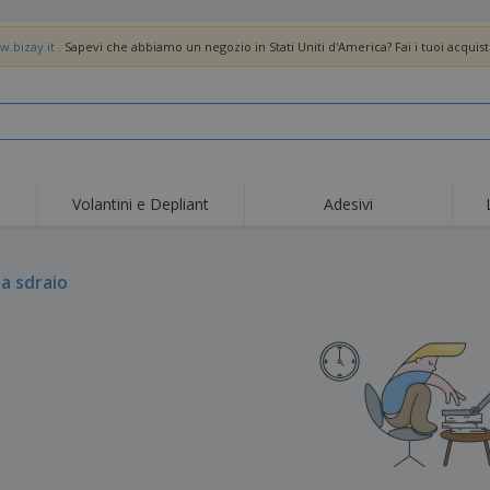
w.bizay.it
. Sapevi che abbiamo un negozio in Stati Uniti d'America? Fai i tuoi acquist
Volantini e Depliant
Adesivi
Off
Tendenze
Nuovi Prodotti
pro
Bandiere, Standardo e
 a sdraio
Roll-Up
Magl
Guidoni
Attrezzature e
Roll-up
Prod
forniture per servizi di
ristorazione
Consegna domicilio e
Usa e getta
Atti
takeaway
Adesivi, vinili e poster
Orologi da polso
Sma
Felpe con cappuccio
Coppe e Trofei
Scat
Espositori
Medaglie
Rega
Poster
Cibo e Caramelle
Prod