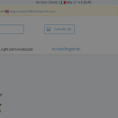
Servizio Clienti
|
Italia |
IT
€ (EUR)
i in
https://www.360onlineprint.com
Carrello
(0)
Accedi/Registrati
Loghi personalizzati
erte e
mozioni
iette e polo
otti Ricamati
vità all'aria aperta
rtworking
ole per Spedizioni
li personalizzati
otti ecologici