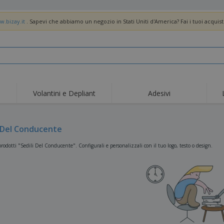
w.bizay.it
. Sapevi che abbiamo un negozio in Stati Uniti d'America? Fai i tuoi acquist
Volantini e Depliant
Adesivi
Off
Tendenze
Nuovi Prodotti
pro
Bandiere, Standardo e
i Del Conducente
Roll-Up
Magl
Guidoni
Attrezzature e
Roll-up
Prod
rodotti "Sedili Del Conducente". Configurali e personalizzali con il tuo logo, testo o design.
forniture per servizi di
ristorazione
Consegna domicilio e
Usa e getta
Atti
takeaway
Adesivi, vinili e poster
Orologi da polso
Sma
Felpe con cappuccio
Coppe e Trofei
Scat
Espositori
Medaglie
Rega
Poster
Cibo e Caramelle
Prod