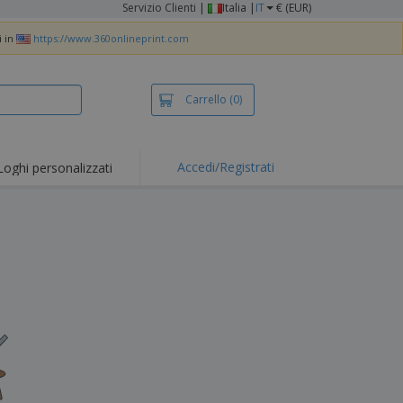
Servizio Clienti
|
Italia |
IT
€ (EUR)
i in
https://www.360onlineprint.com
Carrello
(0)
Accedi/Registrati
Loghi personalizzati
erte e
mozioni
iette e polo
otti Ricamati
vità all'aria aperta
rtworking
ole per Spedizioni
li personalizzati
otti ecologici