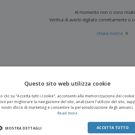
Valigie e zaini
Etichette per Stampanti
Libr
Al momento non ci sono risult
Verifica di averlo digitato correttamente o c
×
chiara ricerca
Questo sito web utilizza cookie
 clic su "Accetta tutti i cookie", acconsenti alla memorizzazione dei cookie
ivo per migliorare la navigazione del sito, analizzare l'utilizzo del sito, sup
nostri sforzi di marketing e consentire la personalizzazione degli annunci.
Read more
ACCETTA TUTTO
MOSTRA DETTAGLI