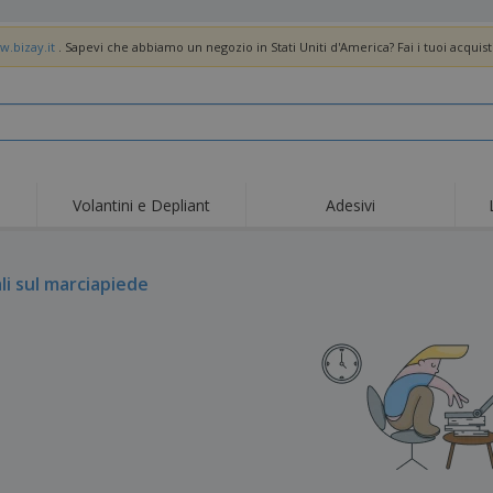
w.bizay.it
. Sapevi che abbiamo un negozio in Stati Uniti d'America? Fai i tuoi acquist
Volantini e Depliant
Adesivi
Off
Tendenze
Nuovi Prodotti
pro
Bandiere, Standardo e
li sul marciapiede
Roll-Up
Magl
Guidoni
Attrezzature e
Roll-up
Prod
forniture per servizi di
ristorazione
Consegna domicilio e
Usa e getta
Atti
takeaway
Adesivi, vinili e poster
Orologi da polso
Sma
Felpe con cappuccio
Coppe e Trofei
Scat
Espositori
Medaglie
Rega
Poster
Cibo e Caramelle
Prod