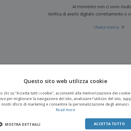
Valigie e zaini
Etichette per Stampanti
Al momento non ci sono risult
Libr
Verifica di averlo digitato correttamente o c
×
chiara ricerca
Questo sito web utilizza cookie
 clic su "Accetta tutti i cookie", acconsenti alla memorizzazione dei cookie
ivo per migliorare la navigazione del sito, analizzare l'utilizzo del sito, sup
nostri sforzi di marketing e consentire la personalizzazione degli annunci.
Read more
ACCETTA TUTTO
MOSTRA DETTAGLI