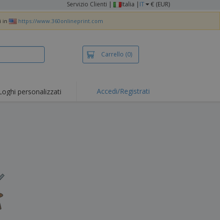
Servizio Clienti
|
Italia |
IT
€ (EUR)
i in
https://www.360onlineprint.com
Carrello
(0)
Accedi/Registrati
Loghi personalizzati
erte e
mozioni
iette e polo
otti Ricamati
vità all'aria aperta
rtworking
ole per Spedizioni
li personalizzati
otti ecologici