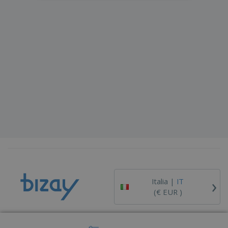
›
Italia |
IT
(€ EUR )
Piattaforma Whisteblower