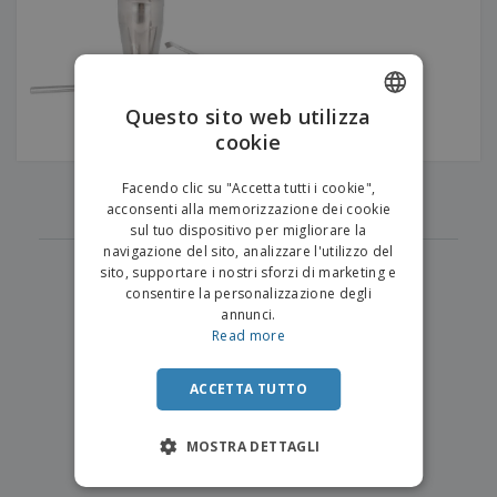
p
i
b
a
e
t
i
l
r
C
o
g
i
u
o
r
l
f
n
i
i
f
f
Questo sito web utilizza
a
C
i
e
m
cookie
ENGLISH
o
c
z
e
m
i
i
n
ITALIAN
p
‹
›
o
o
Facendo clic su "Accetta tutti i cookie",
t
1
T
r
n
acconsenti alla memorizzazione dei cookie
o
u
a
i
sul tuo dispositivo per migliorare la
t
p
e
navigazione del sito, analizzare l'utilizzo del
t
e
I
Accedi/Registrati
sito, supportare i nostri sforzi di marketing e
i
r
m
consentire la personalizzazione degli
i
T
b
annunci.
p
e
Servizio
a
Read more
r
m
Clienti
l
o
a
l
d
a
ACCETTA TUTTO
o
g
t
g
t
MOSTRA DETTAGLI
i
i
o