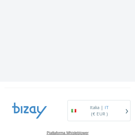
›
Italia |
IT
(€ EUR )
Piattaforma Whisteblower