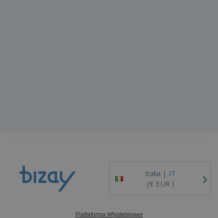
›
Italia |
IT
(€ EUR )
Piattaforma Whisteblower