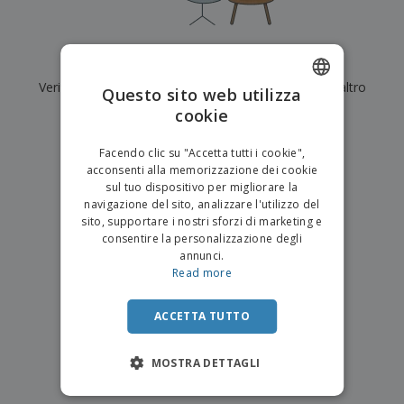
p
i
b
a
e
t
i
l
r
C
o
g
i
u
o
r
l
Al momento non ci sono risultati per
"
"
f
n
i
i
f
Verifica di averlo digitato correttamente o cerca un altro
f
Questo sito web utilizza
a
C
i
e
m
termine.
cookie
ENGLISH
o
c
z
e
m
i
i
n
×
ITALIAN
p
chiara ricerca
o
o
Facendo clic su "Accetta tutti i cookie",
t
T
r
n
acconsenti alla memorizzazione dei cookie
o
u
a
i
sul tuo dispositivo per migliorare la
t
p
e
navigazione del sito, analizzare l'utilizzo del
t
e
I
Accedi/Registrati
sito, supportare i nostri sforzi di marketing e
i
r
m
consentire la personalizzazione degli
i
T
b
annunci.
p
e
Servizio
a
Read more
r
m
Clienti
l
o
a
l
d
a
ACCETTA TUTTO
o
g
t
g
t
MOSTRA DETTAGLI
i
i
o