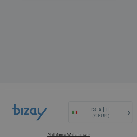
›
Italia |
IT
(€ EUR )
Piattaforma Whisteblower