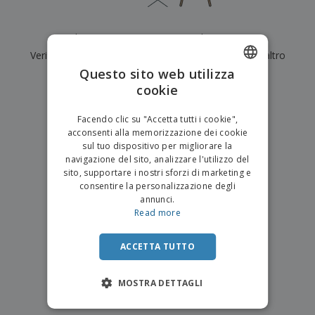
p
i
b
a
e
t
i
l
r
C
o
g
i
Al momento non ci sono risultati per
"
"
u
o
r
l
f
Verifica di averlo digitato correttamente o cerca un altro
n
i
i
f
f
Questo sito web utilizza
a
termine.
C
i
e
m
cookie
ENGLISH
o
c
z
e
×
m
chiara ricerca
i
i
n
ITALIAN
p
o
o
Facendo clic su "Accetta tutti i cookie",
t
T
r
n
acconsenti alla memorizzazione dei cookie
o
u
a
i
sul tuo dispositivo per migliorare la
t
p
e
navigazione del sito, analizzare l'utilizzo del
t
e
I
Accedi/Registrati
sito, supportare i nostri sforzi di marketing e
i
r
m
consentire la personalizzazione degli
i
T
b
annunci.
p
e
Servizio
a
Read more
r
m
Clienti
l
o
a
l
d
a
ACCETTA TUTTO
o
g
t
g
t
MOSTRA DETTAGLI
i
i
o