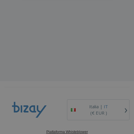
›
Italia |
IT
(€ EUR )
Piattaforma Whisteblower