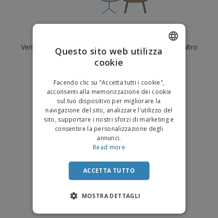
p
i
b
a
e
t
i
l
r
C
o
g
i
u
o
r
l
Al momento non ci sono risultati per
"
"
f
n
i
i
f
Verifica di averlo digitato correttamente o cerca un altro
f
Questo sito web utilizza
a
C
i
e
m
termine.
cookie
ENGLISH
o
c
z
e
m
i
i
n
×
ITALIAN
p
chiara ricerca
o
o
Facendo clic su "Accetta tutti i cookie",
t
T
r
n
acconsenti alla memorizzazione dei cookie
o
u
a
i
sul tuo dispositivo per migliorare la
t
p
e
navigazione del sito, analizzare l'utilizzo del
t
e
I
Accedi/Registrati
sito, supportare i nostri sforzi di marketing e
i
r
m
consentire la personalizzazione degli
i
T
b
annunci.
p
e
Servizio
a
Read more
r
m
Clienti
l
o
a
l
d
a
ACCETTA TUTTO
o
g
t
g
t
MOSTRA DETTAGLI
i
i
o