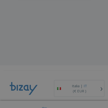
›
Italia |
IT
(€ EUR )
Piattaforma Whisteblower