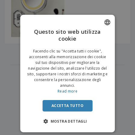
p
i
b
a
e
t
i
l
r
C
o
g
i
u
o
r
l
f
n
i
i
f
f
Questo sito web utilizza
a
C
i
e
m
cookie
ENGLISH
o
c
z
e
m
i
i
n
ITALIAN
p
‹
›
o
o
Facendo clic su "Accetta tutti i cookie",
t
1
T
r
n
acconsenti alla memorizzazione dei cookie
o
u
a
i
sul tuo dispositivo per migliorare la
t
p
e
navigazione del sito, analizzare l'utilizzo del
t
e
I
Accedi/Registrati
sito, supportare i nostri sforzi di marketing e
i
r
m
consentire la personalizzazione degli
i
T
b
annunci.
p
e
Servizio
a
Read more
r
m
Clienti
l
o
a
l
d
a
ACCETTA TUTTO
o
g
t
g
t
MOSTRA DETTAGLI
i
i
o