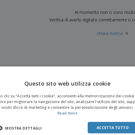
Valigie e zaini
Etichette per Stampanti
Libr
Al momento non ci sono risult
Verifica di averlo digitato correttamente o c
×
chiara ricerca
Questo sito web utilizza cookie
 clic su "Accetta tutti i cookie", acconsenti alla memorizzazione dei cookie
ivo per migliorare la navigazione del sito, analizzare l'utilizzo del sito, sup
nostri sforzi di marketing e consentire la personalizzazione degli annunci.
Read more
ACCETTA TUTTO
MOSTRA DETTAGLI