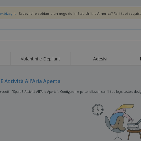
w.bizay.it
. Sapevi che abbiamo un negozio in Stati Uniti d'America? Fai i tuoi acquist
Volantini e Depliant
Adesivi
Off
Tendenze
Nuovi Prodotti
pro
Bandiere, Standardo e
E Attività All'Aria Aperta
Roll-Up
Magl
Guidoni
Attrezzature e
Roll-up
Prod
rodotti "Sport E Attività All'Aria Aperta". Configurali e personalizzali con il tuo logo, testo o desi
forniture per servizi di
ristorazione
Consegna domicilio e
Usa e getta
Atti
takeaway
Adesivi, vinili e poster
Orologi da polso
Sma
Felpe con cappuccio
Coppe e Trofei
Scat
Espositori
Medaglie
Rega
Poster
Cibo e Caramelle
Prod