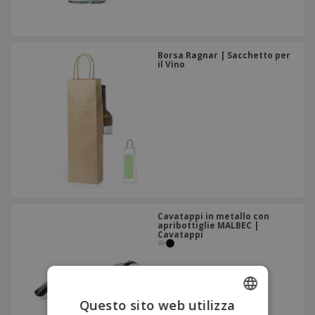
Borsa Ragnar | Sacchetto per
il Vino
Cavatappi in metallo con
apribottiglie MALBEC |
Cavatappi
Questo sito web utilizza