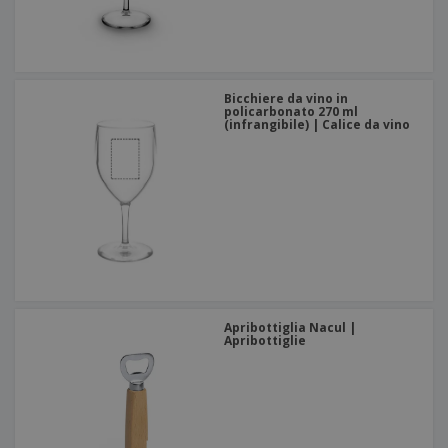
Bicchiere da vino in
policarbonato 270 ml
(infrangibile) | Calice da vino
Apribottiglia Nacul |
Apribottiglie