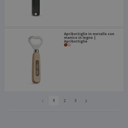
Apribottiglie in metallo con
manico in legno |
Apribottiglie
‹
›
1
2
3