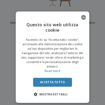
p
i
b
a
e
t
i
l
r
C
o
g
i
u
o
r
l
Al momento non ci sono risultati per
"
"
f
n
i
i
f
Verifica di averlo digitato correttamente o cerca un altro
f
Questo sito web utilizza
a
C
i
e
m
termine.
cookie
ENGLISH
o
c
z
e
m
i
i
n
×
ITALIAN
p
chiara ricerca
o
o
Facendo clic su "Accetta tutti i cookie",
t
T
r
n
acconsenti alla memorizzazione dei cookie
o
u
a
i
sul tuo dispositivo per migliorare la
t
p
e
navigazione del sito, analizzare l'utilizzo del
t
e
I
Accedi/Registrati
sito, supportare i nostri sforzi di marketing e
i
r
m
consentire la personalizzazione degli
i
T
b
annunci.
p
e
Servizio
a
Read more
r
m
Clienti
l
o
a
l
d
a
ACCETTA TUTTO
o
g
t
g
t
MOSTRA DETTAGLI
i
i
o