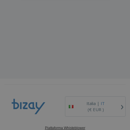
›
Italia |
IT
(€ EUR )
Piattaforma Whisteblower